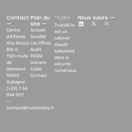
Contact
Plan du
Nous suivre —
—
site —
Trust&Cie
Centre
Accueil
est un
d’Affaires
Société
cabinet
Alta Rocca,
Les Offres
d’audit
Bât A,
Audit
spécialisé
1120 route
PASSI
dans la
de
Univers
sécurité
Gémenos
Cyber
numérique.
13400
Contact
Aubagne
(+33) 7 56
944 007
—
contact@trustandcie.fr