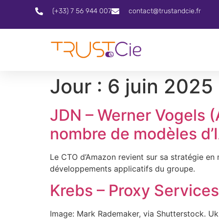
(+33) 7 56 944 007
contact@trustandcie.fr
Jour :
6 juin 2025
JDN – Werner Vogels (
nombre de modèles d’I
Le CTO d’Amazon revient sur sa stratégie en mat
développements applicatifs du groupe.
Krebs – Proxy Services
Image: Mark Rademaker, via Shutterstock. Ukra