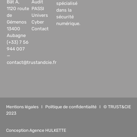
Bât A,
Audit
spécialisé
1120 route
PASSI
dans la
de
Univers
sécurité
Gémenos
Cyber
numérique.
13400
Contact
Aubagne
(+33) 7 56
944 007
—
contact@trustandcie.fr
Mentions légales
I
Politique de confidentialité
I © TRUST&CIE
2023
Conception Agence HULKETTE