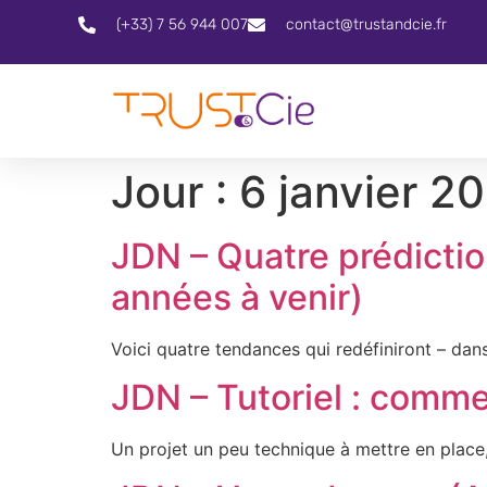
(+33) 7 56 944 007
contact@trustandcie.fr
Jour :
6 janvier 2
JDN – Quatre prédictio
années à venir)
Voici quatre tendances qui redéfiniront – dans
JDN – Tutoriel : comm
Un projet un peu technique à mettre en place,