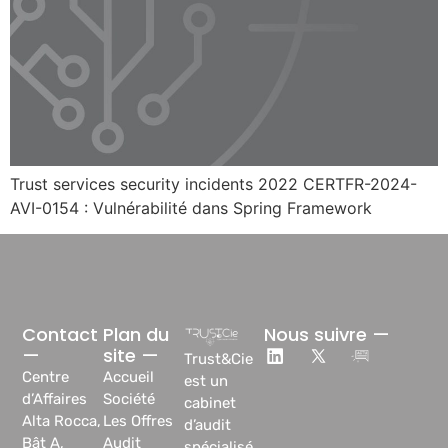
Trust services security incidents 2022 CERTFR-2024-
AVI-0154 : Vulnérabilité dans Spring Framework
Contact
Plan du
Nous suivre —
—
site —
Trust&Cie
Centre
Accueil
est un
d’Affaires
Société
cabinet
Alta Rocca,
Les Offres
d’audit
Bât A,
Audit
spécialisé