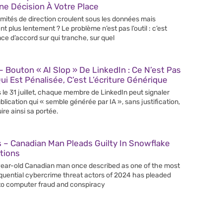
e Décision À Votre Place
mités de direction croulent sous les données mais
nt plus lentement ? Le problème n’est pas l’outil : c’est
nce d’accord sur qui tranche, sur quel
 Bouton « AI Slop » De LinkedIn : Ce N’est Pas
Qui Est Pénalisée, C’est L’écriture Générique
 le 31 juillet, chaque membre de LinkedIn peut signaler
blication qui « semble générée par IA », sans justification,
ire ainsi sa portée.
 – Canadian Man Pleads Guilty In Snowflake
tions
ear-old Canadian man once described as one of the most
uential cybercrime threat actors of 2024 has pleaded
 to computer fraud and conspiracy