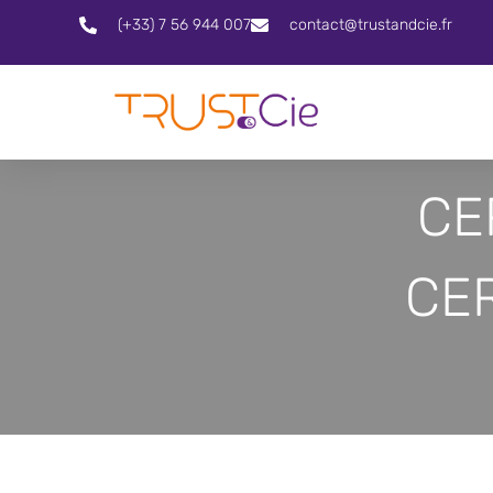
(+33) 7 56 944 007
contact@trustandcie.fr
CER
CER