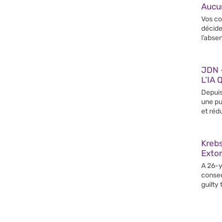
Aucun
Vos co
décide
l’abse
JDN –
L’IA 
Depuis
une pu
et rédu
Krebs
Extor
A 26-y
conseq
guilty