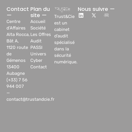
Contact
Plan du
Nous suivre —
—
site —
Trust&Cie
Centre
Accueil
est un
d’Affaires
Société
cabinet
Alta Rocca,
Les Offres
d’audit
Bât A,
Audit
spécialisé
1120 route
PASSI
dans la
de
Univers
sécurité
Gémenos
Cyber
numérique.
13400
Contact
Aubagne
(+33) 7 56
944 007
—
contact@trustandcie.fr