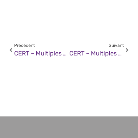
Précédent
Suivant
CERT – Multiples Vulnérabilités Dans Le Noyau Linux De Red Hat (11 Juillet 2025)
CERT – Multiples Vulnérabilités Dans Le Noyau Linux D’Ubuntu (11 Juillet 2025)