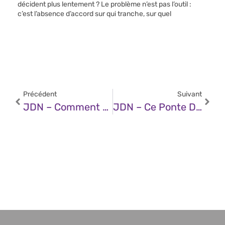
décident plus lentement ? Le problème n’est pas l’outil :
c’est l’absence d’accord sur qui tranche, sur quel
Précédent
Suivant
JDN – Comment Faire Émerger L’intelligence Artificielle Open Source ?
JDN – Ce Ponte Du XML Issu De L’excellence Française Implante Sa Start-Up En France