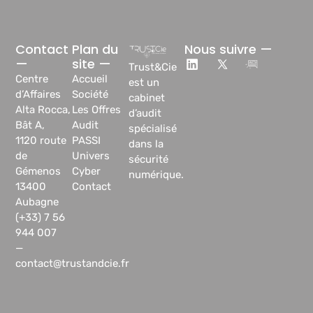
Contact
Plan du
Nous suivre —
—
site —
Trust&Cie
Centre
Accueil
est un
d’Affaires
Société
cabinet
Alta Rocca,
Les Offres
d’audit
Bât A,
Audit
spécialisé
1120 route
PASSI
dans la
de
Univers
sécurité
Gémenos
Cyber
numérique.
13400
Contact
Aubagne
(+33) 7 56
944 007
—
contact@trustandcie.fr