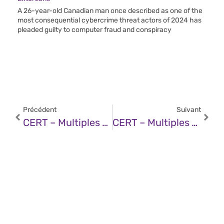
A 26-year-old Canadian man once described as one of the
most consequential cybercrime threat actors of 2024 has
pleaded guilty to computer fraud and conspiracy
Précédent
Suivant
CERT – Multiples Vulnérabilités Dans Les Produits Splunk (31 Juillet 2025)
CERT – Multiples Vulnérabilités Dans Le Noyau Linux D’Ubuntu (01 Août 2025)