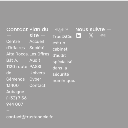
Contact
Plan du
Nous suivre —
—
site —
Trust&Cie
Centre
Accueil
est un
d’Affaires
Société
cabinet
Alta Rocca,
Les Offres
d’audit
Bât A,
Audit
spécialisé
1120 route
PASSI
dans la
de
Univers
sécurité
Gémenos
Cyber
numérique.
13400
Contact
Aubagne
(+33) 7 56
944 007
—
contact@trustandcie.fr