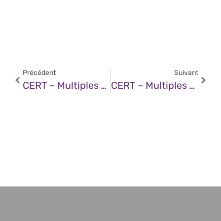
Précédent
Suivant
CERT – Multiples Vulnérabilités Dans Microsoft Edge (19 Décembre 2025)
CERT – Multiples Vulnérabilités Dans Les Produits IBM (19 Décembre 2025)