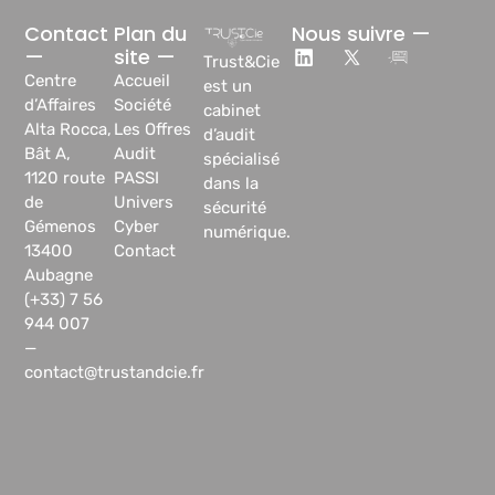
Contact
Plan du
Nous suivre —
—
site —
Trust&Cie
Centre
Accueil
est un
d’Affaires
Société
cabinet
Alta Rocca,
Les Offres
d’audit
Bât A,
Audit
spécialisé
1120 route
PASSI
dans la
de
Univers
sécurité
Gémenos
Cyber
numérique.
13400
Contact
Aubagne
(+33) 7 56
944 007
—
contact@trustandcie.fr