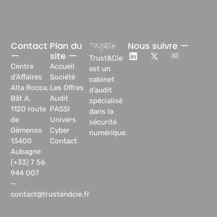
Contact
Plan du
Nous suivre —
—
site —
Trust&Cie
Centre
Accueil
est un
d’Affaires
Société
cabinet
Alta Rocca,
Les Offres
d’audit
Bât A,
Audit
spécialisé
1120 route
PASSI
dans la
de
Univers
sécurité
Gémenos
Cyber
numérique.
13400
Contact
Aubagne
(+33) 7 56
944 007
—
contact@trustandcie.fr