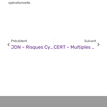
opérationnelle.
Précédent
Suivant
JDN – Risques Cyber Des Fournisseurs : La Start-Up Galink Lève 1,6 Million D’euros
CERT – Multiples Vulnérabilités Dans Google Chrome (25 Juin 2025)