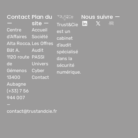
Contact
Plan du
Nous suivre —
—
site —
Trust&Cie
Centre
Accueil
est un
d’Affaires
Société
cabinet
Alta Rocca,
Les Offres
d’audit
Bât A,
Audit
spécialisé
1120 route
PASSI
dans la
de
Univers
sécurité
Gémenos
Cyber
numérique.
13400
Contact
Aubagne
(+33) 7 56
944 007
—
contact@trustandcie.fr