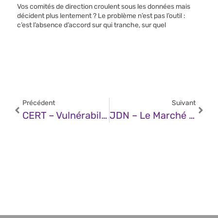
Vos comités de direction croulent sous les données mais
décident plus lentement ? Le problème n’est pas l’outil :
c’est l’absence d’accord sur qui tranche, sur quel
Précédent
Suivant
CERT – Vulnérabilité Dans LibreOffice (26 Février 2025)
JDN – Le Marché De L’art À L’ère De L’IA