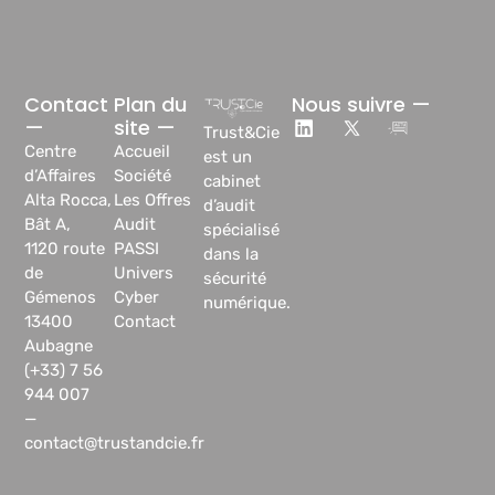
Contact
Plan du
Nous suivre —
—
site —
Trust&Cie
Centre
Accueil
est un
d’Affaires
Société
cabinet
Alta Rocca,
Les Offres
d’audit
Bât A,
Audit
spécialisé
1120 route
PASSI
dans la
de
Univers
sécurité
Gémenos
Cyber
numérique.
13400
Contact
Aubagne
(+33) 7 56
944 007
—
contact@trustandcie.fr