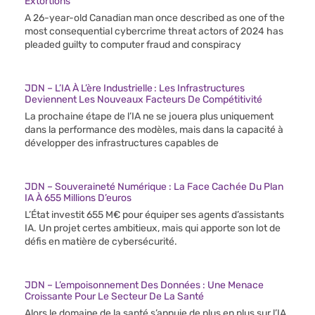
Extortions
A 26-year-old Canadian man once described as one of the
most consequential cybercrime threat actors of 2024 has
pleaded guilty to computer fraud and conspiracy
JDN – L’IA À L’ère Industrielle : Les Infrastructures
Deviennent Les Nouveaux Facteurs De Compétitivité
La prochaine étape de l’IA ne se jouera plus uniquement
dans la performance des modèles, mais dans la capacité à
développer des infrastructures capables de
JDN – Souveraineté Numérique : La Face Cachée Du Plan
IA À 655 Millions D’euros
L’État investit 655 M€ pour équiper ses agents d’assistants
IA. Un projet certes ambitieux, mais qui apporte son lot de
défis en matière de cybersécurité.
JDN – L’empoisonnement Des Données : Une Menace
Croissante Pour Le Secteur De La Santé
Alors le domaine de la santé s’appuie de plus en plus sur l’IA,