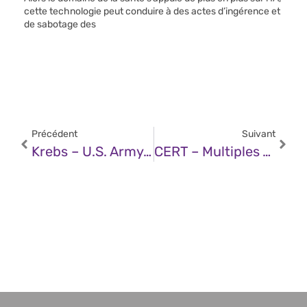
cette technologie peut conduire à des actes d’ingérence et
de sabotage des
Précédent
Suivant
Krebs – U.S. Army Soldier Arrested In AT&T, Verizon Extortions
CERT – Multiples Vulnérabilités Dans Les Produits Moxa (03 Janvier 2025)