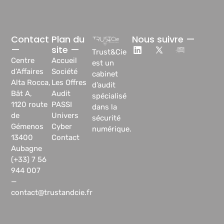
Contact
Plan du
Nous suivre —
—
site —
Trust&Cie
Centre
Accueil
est un
d’Affaires
Société
cabinet
Alta Rocca,
Les Offres
d’audit
Bât A,
Audit
spécialisé
1120 route
PASSI
dans la
de
Univers
sécurité
Gémenos
Cyber
numérique.
13400
Contact
Aubagne
(+33) 7 56
944 007
—
contact@trustandcie.fr