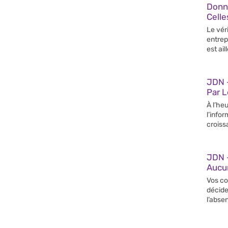
Donn
Celle
Le vér
entrep
est ail
JDN –
Par 
À l’heu
l’info
croiss
JDN 
Aucun
Vos co
décide
l’abse