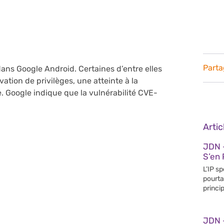
Parta
dans Google Android. Certaines d’entre elles
tion de privilèges, une atteinte à la
e. Google indique que la vulnérabilité CVE-
Arti
JDN 
S’en 
L’IP s
pourta
princip
JDN 