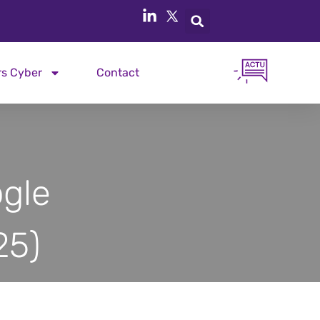
rs Cyber
Contact
ogle
25)