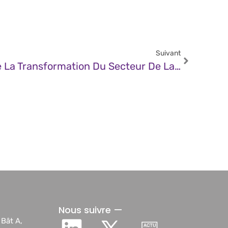
Suivant
JDN – 2025 : L’année De La Transformation Du Secteur De La Billetterie
Nous suivre —
 Bât A,