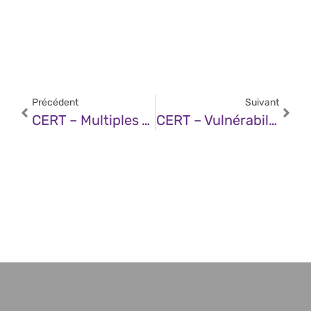
Précédent
Suivant
CERT – Multiples Vulnérabilités Dans Les Produits Mozilla (02 Avril 2025)
CERT – Vulnérabilité Dans Les Produits VMware (02 Avril 2025)