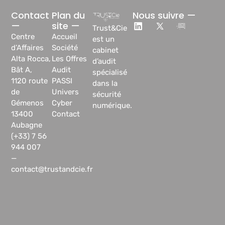
Contact
Plan du
Nous suivre —
—
site —
Trust&Cie
Centre
Accueil
est un
d’Affaires
Société
cabinet
Alta Rocca,
Les Offres
d’audit
Bât A,
Audit
spécialisé
1120 route
PASSI
dans la
de
Univers
sécurité
Gémenos
Cyber
numérique.
13400
Contact
Aubagne
(+33) 7 56
944 007
—
contact@trustandcie.fr