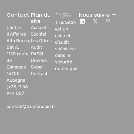
Contact
Plan du
Nous suivre —
—
site —
Trust&Cie
Centre
Accueil
est un
d’Affaires
Société
cabinet
Alta Rocca,
Les Offres
d’audit
Bât A,
Audit
spécialisé
1120 route
PASSI
dans la
de
Univers
sécurité
Gémenos
Cyber
numérique.
13400
Contact
Aubagne
(+33) 7 56
944 007
—
contact@trustandcie.fr