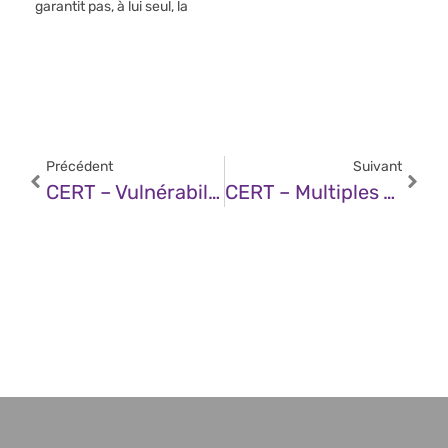
garantit pas, à lui seul, la
Précédent
Suivant
CERT – Vulnérabilité Dans Les Produits Veeam (05 Février 2025)
CERT – Multiples Vulnérabilités Dans Les Produits HPE Aruba Networking (05 Février 2025)