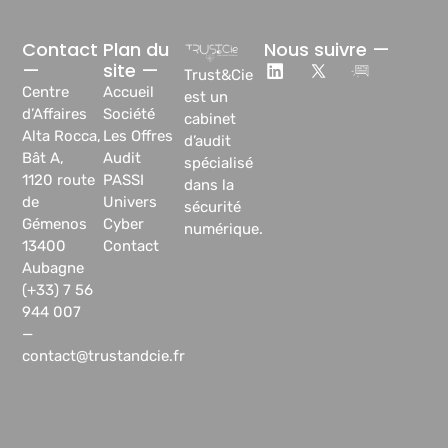
Contact
Plan du
Nous suivre —
—
site —
Trust&Cie
Centre
Accueil
est un
d’Affaires
Société
cabinet
Alta Rocca,
Les Offres
d’audit
Bât A,
Audit
spécialisé
1120 route
PASSI
dans la
de
Univers
sécurité
Gémenos
Cyber
numérique.
13400
Contact
Aubagne
(+33) 7 56
944 007
—
contact@trustandcie.fr