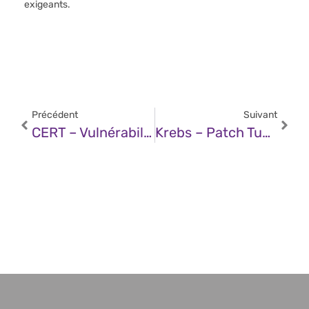
exigeants.
Précédent
Suivant
CERT – Vulnérabilité Dans Stormshield Network Security (11 Juin 2025)
Krebs – Patch Tuesday, June 2025 Edition