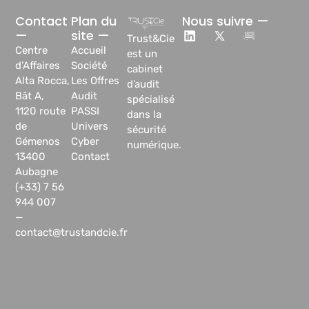
Contact
Plan du
Nous suivre —
—
site —
Trust&Cie
Centre
Accueil
est un
d’Affaires
Société
cabinet
Alta Rocca,
Les Offres
d’audit
Bât A,
Audit
spécialisé
1120 route
PASSI
dans la
de
Univers
sécurité
Gémenos
Cyber
numérique.
13400
Contact
Aubagne
(+33) 7 56
944 007
—
contact@trustandcie.fr