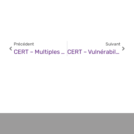
Précédent
Suivant
CERT – Multiples Vulnérabilités Dans Les Produits Cisco (22 Mai 2025)
CERT – Vulnérabilité Dans ISC BIND (22 Mai 2025)