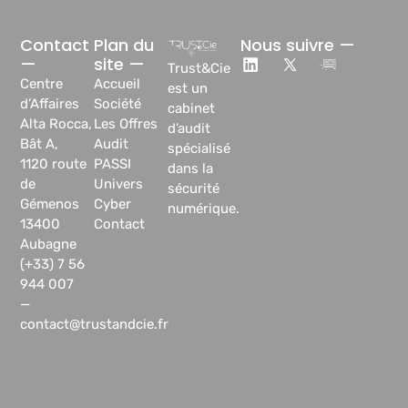
Contact
Plan du
Nous suivre —
—
site —
Trust&Cie
Centre
Accueil
est un
d’Affaires
Société
cabinet
Alta Rocca,
Les Offres
d’audit
Bât A,
Audit
spécialisé
1120 route
PASSI
dans la
de
Univers
sécurité
Gémenos
Cyber
numérique.
13400
Contact
Aubagne
(+33) 7 56
944 007
—
contact@trustandcie.fr