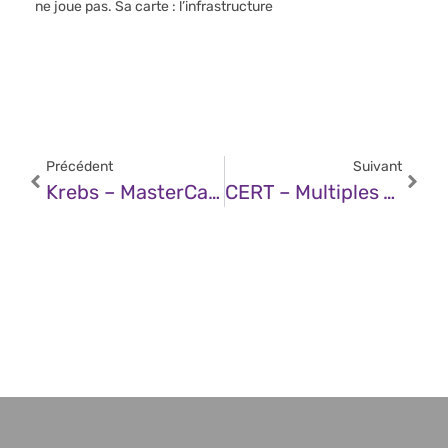
ne joue pas. Sa carte : l’infrastructure
Précédent
Suivant
Krebs – MasterCard DNS Error Went Unnoticed For Years
CERT – Multiples Vulnérabilités Dans Les Produits Elastic (23 Janvier 2025)