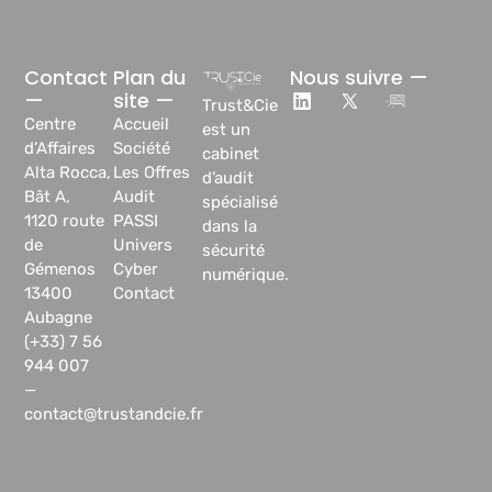
Contact
Plan du
Nous suivre —
—
site —
Trust&Cie
Centre
Accueil
est un
d’Affaires
Société
cabinet
Alta Rocca,
Les Offres
d’audit
Bât A,
Audit
spécialisé
1120 route
PASSI
dans la
de
Univers
sécurité
Gémenos
Cyber
numérique.
13400
Contact
Aubagne
(+33) 7 56
944 007
—
contact@trustandcie.fr