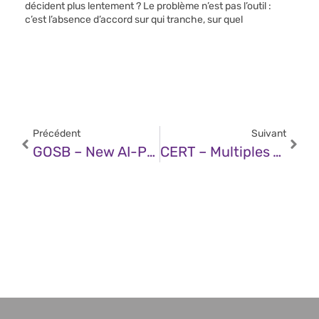
décident plus lentement ? Le problème n’est pas l’outil :
c’est l’absence d’accord sur qui tranche, sur quel
Précédent
Suivant
GOSB – New AI-Powered Scam Detection Features To Help Protect You On Android
CERT – Multiples Vulnérabilités Dans Google Chrome (05 Mars 2025)