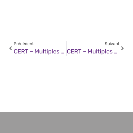
Précédent
Suivant
CERT – Multiples Vulnérabilités Dans Les Produits Fortinet (15 Janvier 2025)
CERT – Multiples Vulnérabilités Dans Les Produits Moxa (15 Janvier 2025)