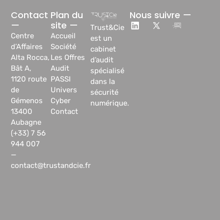
Contact
Plan du
Nous suivre —
—
site —
Trust&Cie
Centre
Accueil
est un
d’Affaires
Société
cabinet
Alta Rocca,
Les Offres
d’audit
Bât A,
Audit
spécialisé
1120 route
PASSI
dans la
de
Univers
sécurité
Gémenos
Cyber
numérique.
13400
Contact
Aubagne
(+33) 7 56
944 007
—
contact@trustandcie.fr