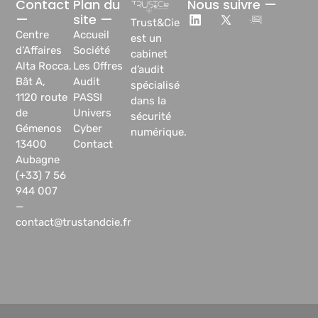
Contact
Plan du
Nous suivre —
—
site —
Trust&Cie
Centre
Accueil
est un
d’Affaires
Société
cabinet
Alta Rocca,
Les Offres
d’audit
Bât A,
Audit
spécialisé
1120 route
PASSI
dans la
de
Univers
sécurité
Gémenos
Cyber
numérique.
13400
Contact
Aubagne
(+33) 7 56
944 007
—
contact@trustandcie.fr