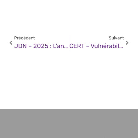
Précédent
Suivant
JDN – 2025 : L’année De La Transformation Du Secteur De La Billetterie
CERT – Vulnérabilité Dans Google Pixel (05 Février 2025)