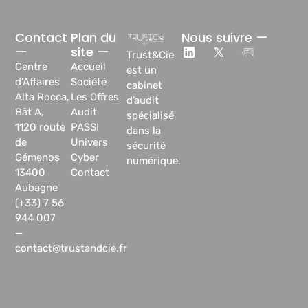
Contact
Plan du
Nous suivre —
—
site —
Trust&Cie
Centre
Accueil
est un
d’Affaires
Société
cabinet
Alta Rocca,
Les Offres
d’audit
Bât A,
Audit
spécialisé
1120 route
PASSI
dans la
de
Univers
sécurité
Gémenos
Cyber
numérique.
13400
Contact
Aubagne
(+33) 7 56
944 007
—
contact@trustandcie.fr