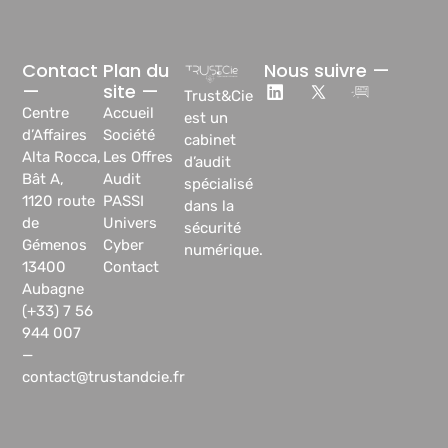
Contact
Plan du
Nous suivre —
—
site —
Trust&Cie
Centre
Accueil
est un
d’Affaires
Société
cabinet
Alta Rocca,
Les Offres
d’audit
Bât A,
Audit
spécialisé
1120 route
PASSI
dans la
de
Univers
sécurité
Gémenos
Cyber
numérique.
13400
Contact
Aubagne
(+33) 7 56
944 007
—
contact@trustandcie.fr