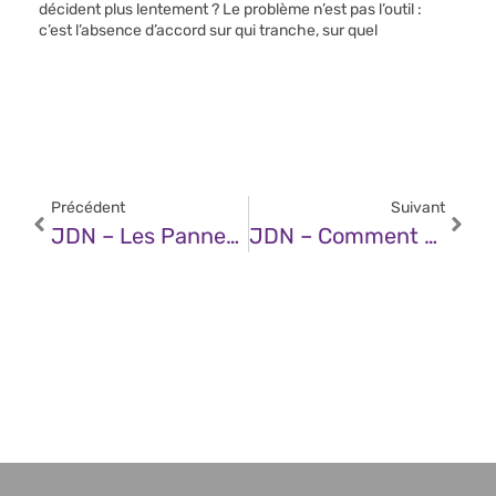
décident plus lentement ? Le problème n’est pas l’outil :
c’est l’absence d’accord sur qui tranche, sur quel
Précédent
Suivant
JDN – Les Pannes Informatiques, C’est Fini ! Un Service « Toujours Activé » Est Désormais Une Solide Réalité Dans Les Entreprises Adoptant Le Mouvement Multicloud
JDN – Comment Faire Basculer Ses Collaborateurs Sur Microsoft Copilot