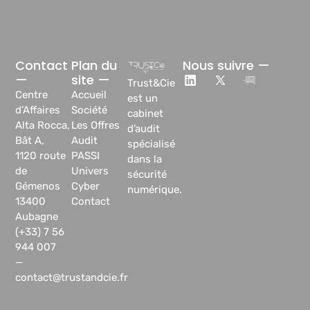
Contact
Plan du
Nous suivre —
—
site —
Trust&Cie
Centre
Accueil
est un
d’Affaires
Société
cabinet
Alta Rocca,
Les Offres
d’audit
Bât A,
Audit
spécialisé
1120 route
PASSI
dans la
de
Univers
sécurité
Gémenos
Cyber
numérique.
13400
Contact
Aubagne
(+33) 7 56
944 007
—
contact@trustandcie.fr