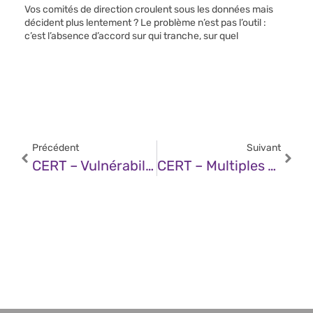
Vos comités de direction croulent sous les données mais
décident plus lentement ? Le problème n’est pas l’outil :
c’est l’absence d’accord sur qui tranche, sur quel
Précédent
Suivant
CERT – Vulnérabilité Dans Apache Struts (05 Décembre 2025)
CERT – Multiples Vulnérabilités Dans Microsoft CBL Mariner (05 Décembre 2025)