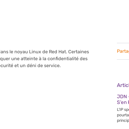
Parta
dans le noyau Linux de Red Hat. Certaines
uer une atteinte à la confidentialité des
urité et un déni de service.
Arti
JDN 
S’en 
L’IP s
pourta
princip