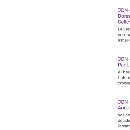
JDN 
Donn
Celle
Le vér
entrep
est ail
JDN –
Par 
À l’heu
l’info
croiss
JDN 
Aucun
Vos co
décide
l’abse