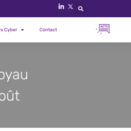
rs Cyber
Contact
Noyau
oût