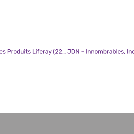
CERT – Multiples Vulnérabilités Dans Les Produits Liferay (22 Août 2025)