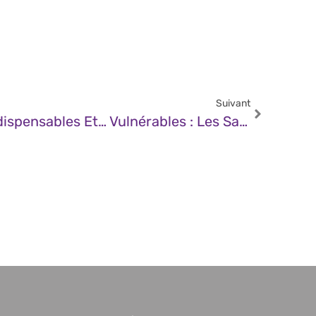
Suivant
JDN – Innombrables, Indispensables Et… Vulnérables : Les Satellites, Nouvelle Menace Pour L’économie Mondiale