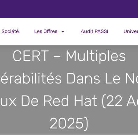
Société
Les Offres
Audit PASSI
Unive
CERT – Multiples
érabilités Dans Le 
nux De Red Hat (22 A
2025)