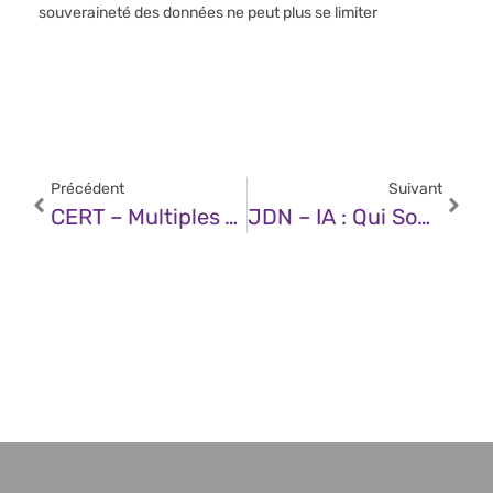
souveraineté des données ne peut plus se limiter
Précédent
Suivant
CERT – Multiples Vulnérabilités Dans Le Noyau Linux De SUSE (27 Juin 2025)
JDN – IA : Qui Sont Les Français Les Plus Influents Sur LinkedIn ?