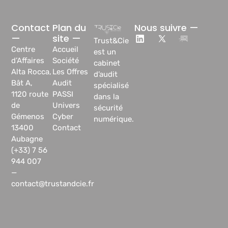
Contact
Plan du
Nous suivre —
—
site —
Trust&Cie
Centre
Accueil
est un
d’Affaires
Société
cabinet
Alta Rocca,
Les Offres
d’audit
Bât A,
Audit
spécialisé
1120 route
PASSI
dans la
de
Univers
sécurité
Gémenos
Cyber
numérique.
13400
Contact
Aubagne
(+33) 7 56
944 007
—
contact@trustandcie.fr