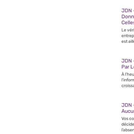
JDN 
Donn
Celle
Le vér
entrep
est ail
JDN –
Par 
À l’heu
l’info
croiss
JDN 
Aucun
Vos co
décide
l’abse