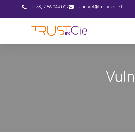
(+33) 7 56 944 007
contact@trustandcie.fr
Vuln