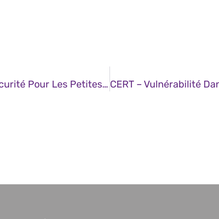
JDN – Les Meilleurs Outils De Cybersécurité Pour Les Petites Et Moyennes Entreprises