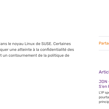
Parta
 dans le noyau Linux de SUSE. Certaines
uer une atteinte à la confidentialité des
et un contournement de la politique de
Arti
JDN 
S’en 
L’IP s
pourta
princip