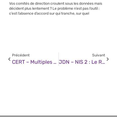
Vos comités de direction croulent sous les données mais
décident plus lentement ? Le problème n’est pas l’outil :
c’est l’absence d’accord sur qui tranche, sur quel
Précédent
Suivant
CERT – Multiples Vulnérabilités Dans Microsoft Edge (06 Décembre 2024)
JDN – NIS 2 : Le Report De Sa Transposition Ne Doit Pas Servir D’excuse Face Aux Dangers De La Non-Conformité