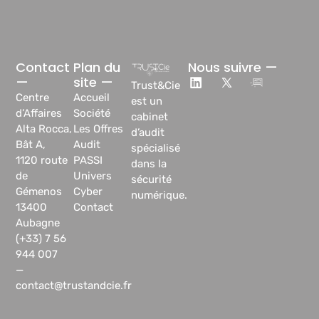
Contact
Plan du
Nous suivre —
—
site —
Trust&Cie
Centre
Accueil
est un
d’Affaires
Société
cabinet
Alta Rocca,
Les Offres
d’audit
Bât A,
Audit
spécialisé
1120 route
PASSI
dans la
de
Univers
sécurité
Gémenos
Cyber
numérique.
13400
Contact
Aubagne
(+33) 7 56
944 007
—
contact@trustandcie.fr