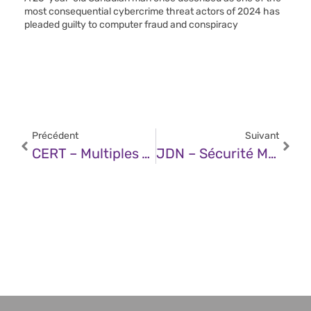
most consequential cybercrime threat actors of 2024 has
pleaded guilty to computer fraud and conspiracy
Précédent
Suivant
CERT – Multiples Vulnérabilités Dans Juniper Secure Analytics (08 Août 2025)
JDN – Sécurité Modernisée : La Réponse Aux Menaces Internes, Aux Failles De Conformité Et À L’IA Pour Les Mainframes