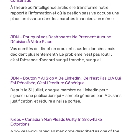
Consensus
À l’heure où l’intelligence artificielle transforme notre
rapport à l’information et où la gestion passive occupe une
place croissante dans les marchés financiers, un même
JDN – Pourquoi Vos Dashboards Ne Prennent Aucune
Décision À Votre Place
Vos comités de direction croulent sous les données mais
décident plus lentement ? Le problème n’est pas l’outil :
c’est l’absence d’accord sur qui tranche, sur quel
JDN – Bouton « AI Slop » De LinkedIn : Ce N’est Pas L’IA Qui
Est Pénalisée, C’est L’écriture Générique
Depuis le 31 juillet, chaque membre de LinkedIn peut
signaler une publication qui « semble générée par IA », sans
justification, et réduire ainsi sa portée.
Krebs – Canadian Man Pleads Guilty In Snowflake
Extortions
A 26-year-old Canadian man once described as one of the