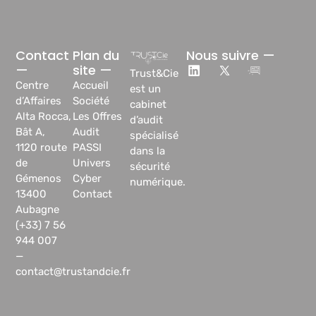
Contact
Plan du
Nous suivre —
—
site —
Trust&Cie
Centre
Accueil
est un
d’Affaires
Société
cabinet
Alta Rocca,
Les Offres
d’audit
Bât A,
Audit
spécialisé
1120 route
PASSI
dans la
de
Univers
sécurité
Gémenos
Cyber
numérique.
13400
Contact
Aubagne
(+33) 7 56
944 007
—
contact@trustandcie.fr