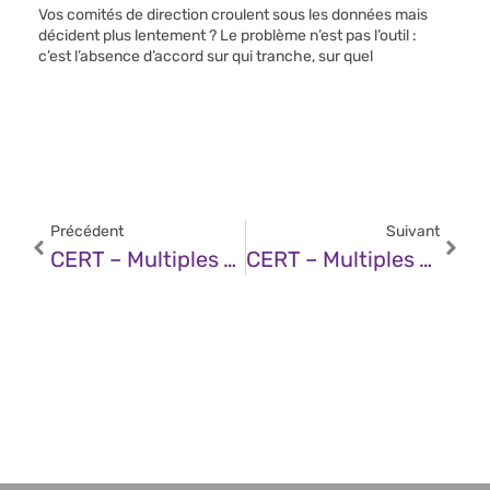
Vos comités de direction croulent sous les données mais
décident plus lentement ? Le problème n’est pas l’outil :
c’est l’absence d’accord sur qui tranche, sur quel
Précédent
Suivant
CERT – Multiples Vulnérabilités Dans Le Noyau Linux D’Ubuntu (11 Avril 2025)
CERT – Multiples Vulnérabilités Dans Les Produits IBM (11 Avril 2025)