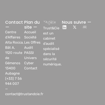
Contact
Plan du
Nous suivre —
—
site —
Trust&Cie
Centre
Accueil
est un
d’Affaires
Société
cabinet
Alta Rocca,
Les Offres
d’audit
Bât A,
Audit
spécialisé
1120 route
PASSI
dans la
de
Univers
sécurité
Gémenos
Cyber
numérique.
13400
Contact
Aubagne
(+33) 7 56
944 007
—
contact@trustandcie.fr