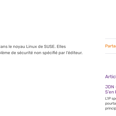
Parta
dans le noyau Linux de SUSE. Elles
me de sécurité non spécifié par l’éditeur.
Arti
JDN 
S’en 
L’IP s
pourta
princip