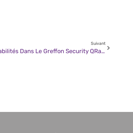
Suivant
CERT – Multiples Vulnérabilités Dans Le Greffon Security QRadar Log Management AQL De IBM (27 Décembre 2024)