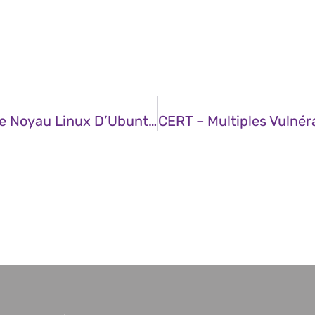
CERT – Multiples Vulnérabilités Dans Le Noyau Linux D’Ubuntu (27 Décembre 2024)