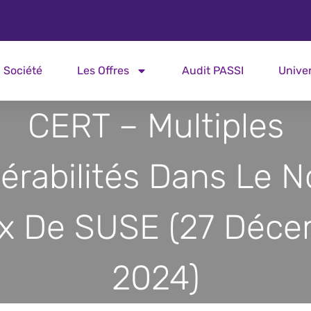
Société
Les Offres
Audit PASSI
Unive
CERT – Multiples
érabilités Dans Le 
x De SUSE (27 Déc
2024)