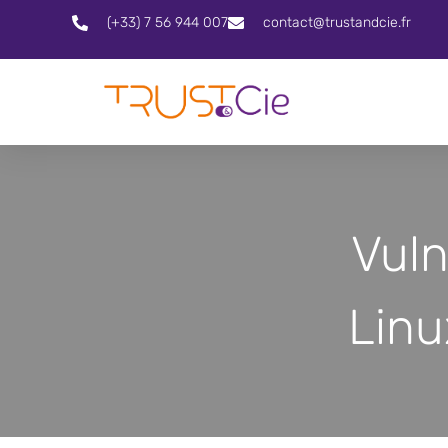
(+33) 7 56 944 007
contact@trustandcie.fr
Vuln
Linu