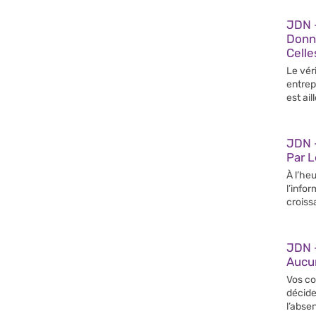
JDN 
Donn
Celle
Le vér
entrep
est ail
JDN –
Par 
À l’heu
l’info
croiss
JDN 
Aucun
Vos co
décide
l’abse