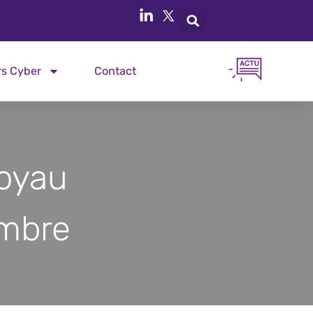
rs Cyber
Contact
Noyau
embre