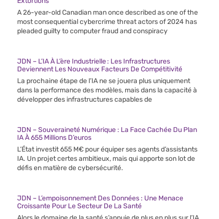
Extortions
A 26-year-old Canadian man once described as one of the
most consequential cybercrime threat actors of 2024 has
pleaded guilty to computer fraud and conspiracy
JDN – L’IA À L’ère Industrielle : Les Infrastructures
Deviennent Les Nouveaux Facteurs De Compétitivité
La prochaine étape de l’IA ne se jouera plus uniquement
dans la performance des modèles, mais dans la capacité à
développer des infrastructures capables de
JDN – Souveraineté Numérique : La Face Cachée Du Plan
IA À 655 Millions D’euros
L’État investit 655 M€ pour équiper ses agents d’assistants
IA. Un projet certes ambitieux, mais qui apporte son lot de
défis en matière de cybersécurité.
JDN – L’empoisonnement Des Données : Une Menace
Croissante Pour Le Secteur De La Santé
Alors le domaine de la santé s’appuie de plus en plus sur l’IA,