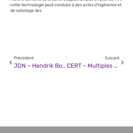
cette technologie peut conduire à des actes d’ingérence et
de sabotage des
Précédent
Suivant
JDN – Hendrik Bourgeois (Mastercard) : « Mastercard A Investi 10,7 Milliards De Dollars Dans La Cybersécurité Depuis 2018 »
CERT – Multiples Vulnérabilités Dans Le Noyau Linux De Red Hat (03 Octobre 2025)