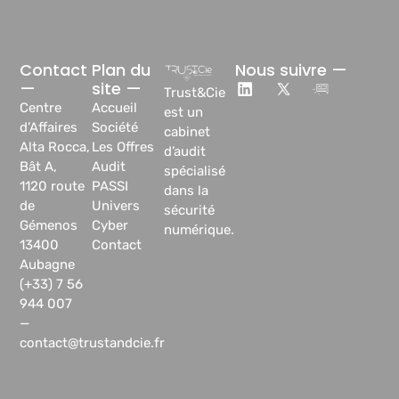
Contact
Plan du
Nous suivre —
—
site —
Trust&Cie
Centre
Accueil
est un
d’Affaires
Société
cabinet
Alta Rocca,
Les Offres
d’audit
Bât A,
Audit
spécialisé
1120 route
PASSI
dans la
de
Univers
sécurité
Gémenos
Cyber
numérique.
13400
Contact
Aubagne
(+33) 7 56
944 007
—
contact@trustandcie.fr