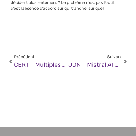
décident plus lentement ? Le problème n’est pas l’outil :
c’est l’absence d’accord sur qui tranche, sur quel
Précédent
Suivant
CERT – Multiples Vulnérabilités Dans Le Noyau Linux De Red Hat (07 Février 2025)
JDN – Mistral AI Dévoile Son Offre Commerciale Complète