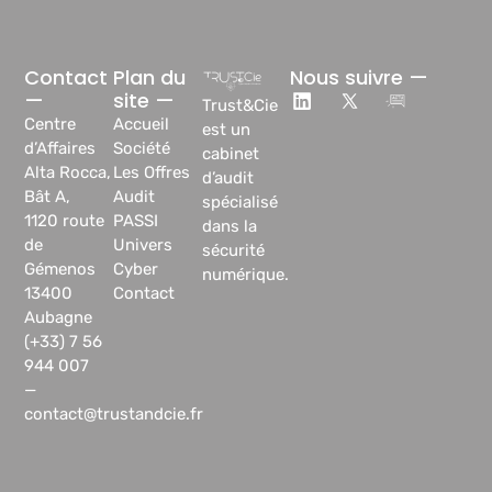
Contact
Plan du
Nous suivre —
—
site —
Trust&Cie
Centre
Accueil
est un
d’Affaires
Société
cabinet
Alta Rocca,
Les Offres
d’audit
Bât A,
Audit
spécialisé
1120 route
PASSI
dans la
de
Univers
sécurité
Gémenos
Cyber
numérique.
13400
Contact
Aubagne
(+33) 7 56
944 007
—
contact@trustandcie.fr