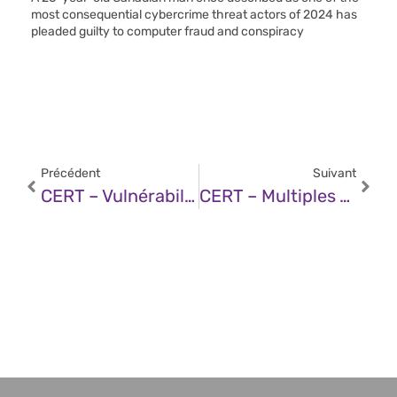
most consequential cybercrime threat actors of 2024 has
pleaded guilty to computer fraud and conspiracy
Précédent
Suivant
CERT – Vulnérabilité Dans Microsoft Windows Admin Center (12 Décembre 2025)
CERT – Multiples Vulnérabilités Dans Les Produits NetApp (12 Décembre 2025)