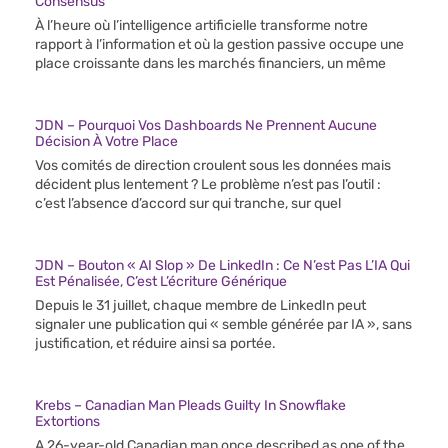
Consensus
À l’heure où l’intelligence artificielle transforme notre
rapport à l’information et où la gestion passive occupe une
place croissante dans les marchés financiers, un même
JDN – Pourquoi Vos Dashboards Ne Prennent Aucune
Décision À Votre Place
Vos comités de direction croulent sous les données mais
décident plus lentement ? Le problème n’est pas l’outil :
c’est l’absence d’accord sur qui tranche, sur quel
JDN – Bouton « AI Slop » De LinkedIn : Ce N’est Pas L’IA Qui
Est Pénalisée, C’est L’écriture Générique
Depuis le 31 juillet, chaque membre de LinkedIn peut
signaler une publication qui « semble générée par IA », sans
justification, et réduire ainsi sa portée.
Krebs – Canadian Man Pleads Guilty In Snowflake
Extortions
A 26-year-old Canadian man once described as one of the