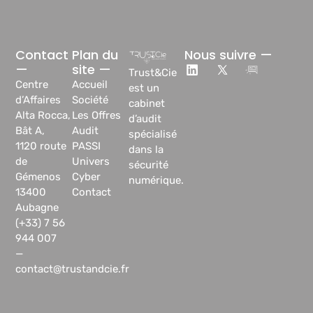
Contact
Plan du
Nous suivre —
—
site —
Trust&Cie
Centre
Accueil
est un
d’Affaires
Société
cabinet
Alta Rocca,
Les Offres
d’audit
Bât A,
Audit
spécialisé
1120 route
PASSI
dans la
de
Univers
sécurité
Gémenos
Cyber
numérique.
13400
Contact
Aubagne
(+33) 7 56
944 007
—
contact@trustandcie.fr