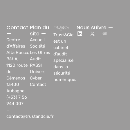
Contact
Plan du
Nous suivre —
—
site —
Trust&Cie
Centre
Accueil
est un
d’Affaires
Société
cabinet
Alta Rocca,
Les Offres
d’audit
Bât A,
Audit
spécialisé
1120 route
PASSI
dans la
de
Univers
sécurité
Gémenos
Cyber
numérique.
13400
Contact
Aubagne
(+33) 7 56
944 007
—
contact@trustandcie.fr