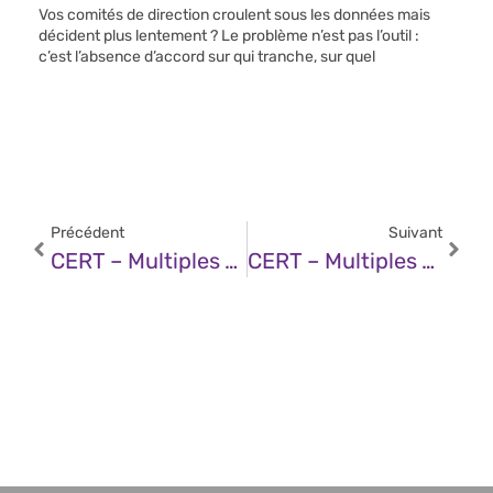
Vos comités de direction croulent sous les données mais
décident plus lentement ? Le problème n’est pas l’outil :
c’est l’absence d’accord sur qui tranche, sur quel
Précédent
Suivant
CERT – Multiples Vulnérabilités Dans Ivanti Endpoint Manager (EPM) (10 Décembre 2025)
CERT – Multiples Vulnérabilités Dans Les Produits Mozilla (10 Décembre 2025)