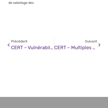
de sabotage des
Précédent
Suivant
CERT – Vulnérabilité Dans Apache Struts (11 Décembre 2024)
CERT – Multiples Vulnérabilités Dans Microsoft Office (11 Décembre 2024)