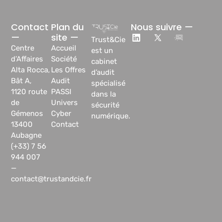
Contact
Plan du
Nous suivre —
—
site —
Trust&Cie
Centre
Accueil
est un
d’Affaires
Société
cabinet
Alta Rocca,
Les Offres
d’audit
Bât A,
Audit
spécialisé
1120 route
PASSI
dans la
de
Univers
sécurité
Gémenos
Cyber
numérique.
13400
Contact
Aubagne
(+33) 7 56
944 007
—
contact@trustandcie.fr