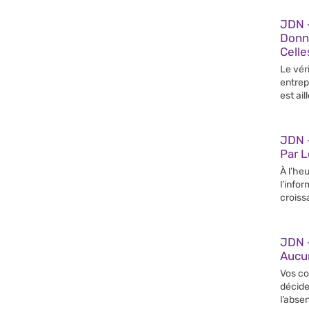
JDN 
Donn
Celle
Le vér
entrep
est ail
JDN –
Par 
À l’heu
l’info
croiss
JDN 
Aucun
Vos co
décide
l’abse