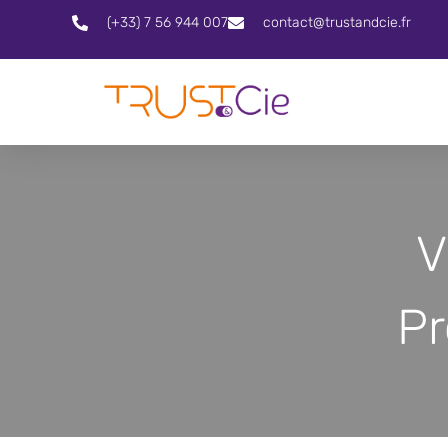
(+33) 7 56 944 007
contact@trustandcie.fr
V
Pr