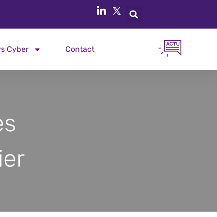
rs Cyber
Contact
es
ier