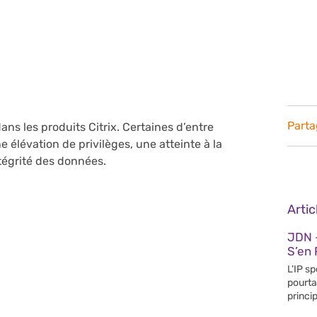
Parta
ans les produits Citrix. Certaines d’entre
 élévation de privilèges, une atteinte à la
ntégrité des données.
Arti
JDN 
S’en 
L’IP s
pourta
princip