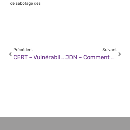
de sabotage des
Précédent
Suivant
CERT – Vulnérabilité Dans Les Produits VMware (12 Mai 2025)
JDN – Comment Diminuer Les Hallucinations Et Améliorer La Précision Des IA Avec Le Prompt Chaining