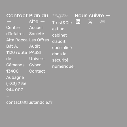
Contact
Plan du
Nous suivre —
—
site —
Trust&Cie
Centre
Accueil
est un
d’Affaires
Société
cabinet
Alta Rocca,
Les Offres
d’audit
Bât A,
Audit
spécialisé
1120 route
PASSI
dans la
de
Univers
sécurité
Gémenos
Cyber
numérique.
13400
Contact
Aubagne
(+33) 7 56
944 007
—
contact@trustandcie.fr