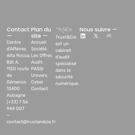
Contact
Plan du
Nous suivre —
—
site —
Trust&Cie
Centre
Accueil
est un
d’Affaires
Société
cabinet
Alta Rocca,
Les Offres
d’audit
Bât A,
Audit
spécialisé
1120 route
PASSI
dans la
de
Univers
sécurité
Gémenos
Cyber
numérique.
13400
Contact
Aubagne
(+33) 7 56
944 007
—
contact@trustandcie.fr