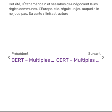
Cet été, l’État américain et ses labos d’IA négocient leurs
règles communes. L’Europe, elle, régule un jeu auquel elle
ne joue pas. Sa carte : l’infrastructure
Précédent
Suivant
CERT – Multiples Vulnérabilités Dans Curl (28 Mai 2025)
CERT – Multiples Vulnérabilités Dans Citrix Et Xen (28 Mai 2025)