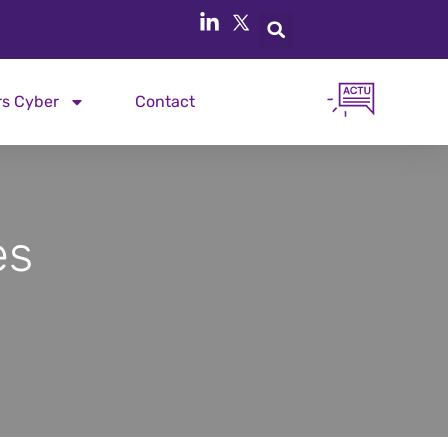
rs Cyber
Contact
es
2