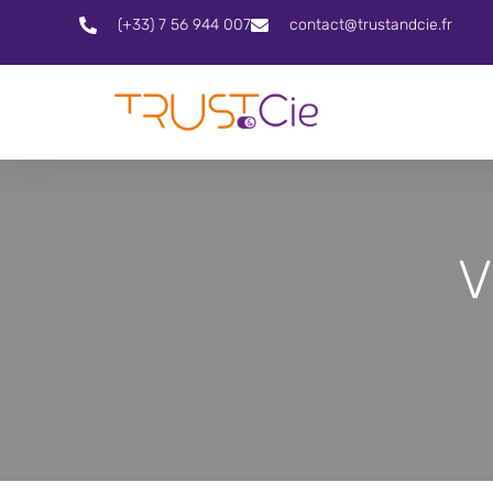
(+33) 7 56 944 007
contact@trustandcie.fr
V