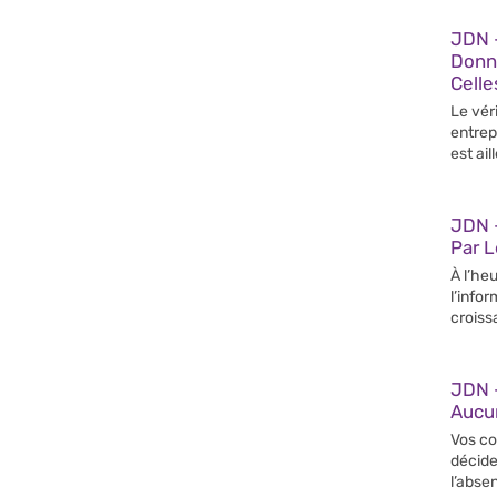
JDN 
Donn
Celle
Le vér
entrep
est ail
JDN –
Par 
À l’heu
l’info
croiss
JDN 
Aucun
Vos co
décide
l’abse