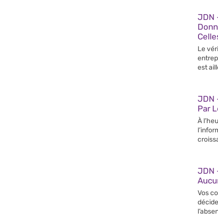
JDN 
Donn
Celle
Le vér
entrep
est ail
JDN –
Par 
À l’heu
l’info
croiss
JDN 
Aucun
Vos co
décide
l’abse