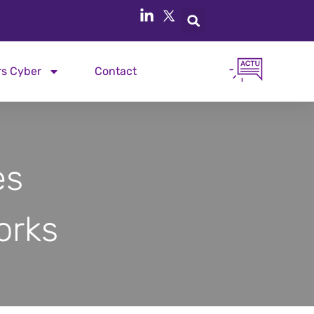
rs Cyber
Contact
es
orks