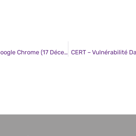
CERT – Multiples Vulnérabilités Dans Google Chrome (17 Décembre 2025)
CERT – Vulnérabilité D