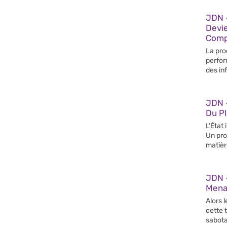
JDN –
Devi
Compé
La pro
perfor
des in
JDN 
Du Pl
L’État
Un pro
matièr
JDN 
Mena
Alors l
cette 
sabot