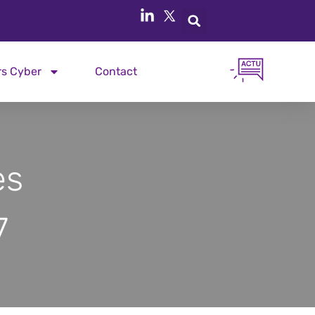
rs Cyber
Contact
es
7