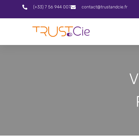
(+33) 7 56 944 007
contact@trustandcie.fr
V