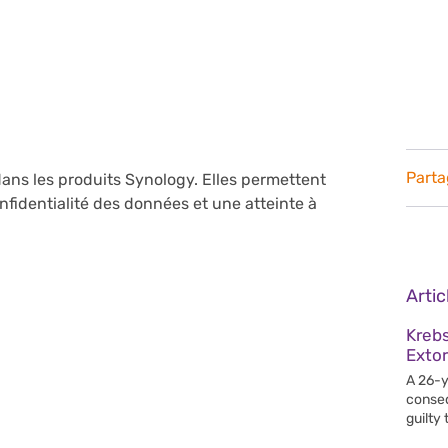
Parta
dans les produits Synology. Elles permettent
nfidentialité des données et une atteinte à
Arti
Krebs
Extor
A 26-y
conseq
guilty