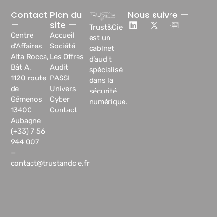
Contact
Plan du
Nous suivre —
—
site —
Trust&Cie
Centre
Accueil
est un
d’Affaires
Société
cabinet
Alta Rocca,
Les Offres
d’audit
Bât A,
Audit
spécialisé
1120 route
PASSI
dans la
de
Univers
sécurité
Gémenos
Cyber
numérique.
13400
Contact
Aubagne
(+33) 7 56
944 007
—
contact@trustandcie.fr