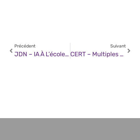
Précédent
Suivant
JDN – IA À L’école : La Transformation De La Familiarité En Appropriation
CERT – Multiples Vulnérabilités Dans Les Produits Atlassian (19 Novembre 2025)