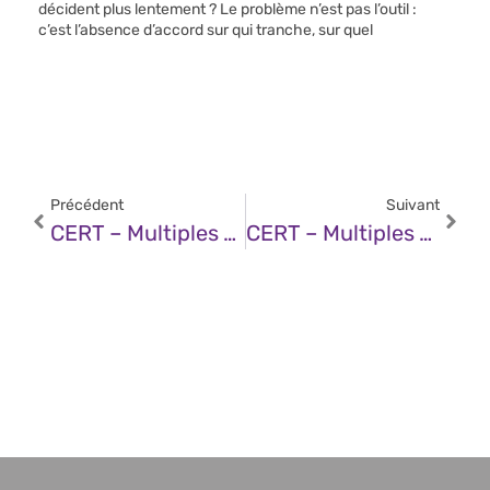
décident plus lentement ? Le problème n’est pas l’outil :
c’est l’absence d’accord sur qui tranche, sur quel
Précédent
Suivant
CERT – Multiples Vulnérabilités Dans Les Produits Fortinet (09 Juillet 2025)
CERT – Multiples Vulnérabilités Dans Les Produits Microsoft (09 Juillet 2025)