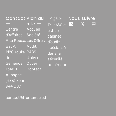
Contact
Plan du
Nous suivre —
—
site —
Trust&Cie
Centre
Accueil
est un
d’Affaires
Société
cabinet
Alta Rocca,
Les Offres
d’audit
Bât A,
Audit
spécialisé
1120 route
PASSI
dans la
de
Univers
sécurité
Gémenos
Cyber
numérique.
13400
Contact
Aubagne
(+33) 7 56
944 007
—
contact@trustandcie.fr