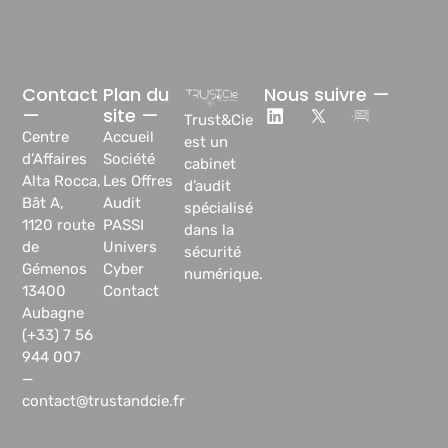
Contact
Plan du
Nous suivre —
—
site —
Trust&Cie
Centre
Accueil
est un
d’Affaires
Société
cabinet
Alta Rocca,
Les Offres
d’audit
Bât A,
Audit
spécialisé
1120 route
PASSI
dans la
de
Univers
sécurité
Gémenos
Cyber
numérique.
13400
Contact
Aubagne
(+33) 7 56
944 007
—
contact@trustandcie.fr