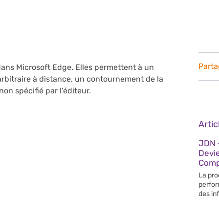
Parta
dans Microsoft Edge. Elles permettent à un
bitraire à distance, un contournement de la
on spécifié par l’éditeur.
Arti
JDN –
Devi
Compé
La pro
perfor
des in