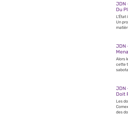
JDN 
Du Pl
L’État
Un pro
matièr
JDN 
Mena
Alors l
cette 
sabot
JDN 
Doit
Les do
Comex,
des do