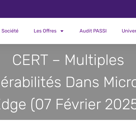
Société
Les Offres
Audit PASSI
Unive
CERT – Multiples
érabilités Dans Micr
dge (07 Février 202