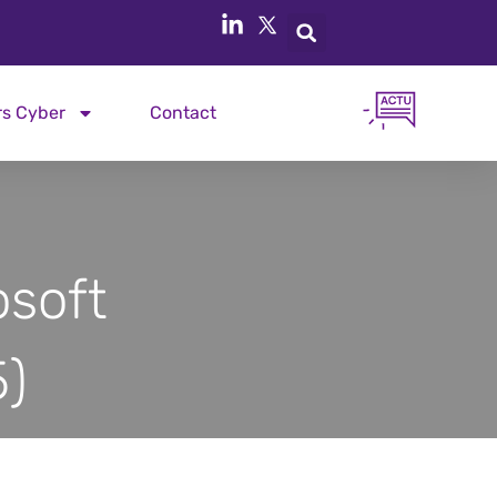
rs Cyber
Contact
osoft
5)