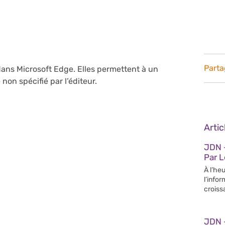
Parta
dans Microsoft Edge. Elles permettent à un
on spécifié par l’éditeur.
Arti
JDN –
Par 
À l’heu
l’info
croiss
JDN 