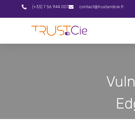
(+33) 7 56 944 007
contact@trustandcie.fr
Vuln
Ed