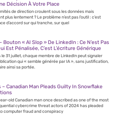
e Décision À Votre Place
mités de direction croulent sous les données mais
nt plus lentement ? Le problème n’est pas l’outil : c’est
nce d’accord sur qui tranche, sur quel
 Bouton « AI Slop » De LinkedIn : Ce N’est Pas
Qui Est Pénalisée, C’est L’écriture Générique
 le 31 juillet, chaque membre de LinkedIn peut signaler
blication qui « semble générée par IA », sans justification,
ire ainsi sa portée.
 – Canadian Man Pleads Guilty In Snowflake
tions
ear-old Canadian man once described as one of the most
uential cybercrime threat actors of 2024 has pleaded
 to computer fraud and conspiracy