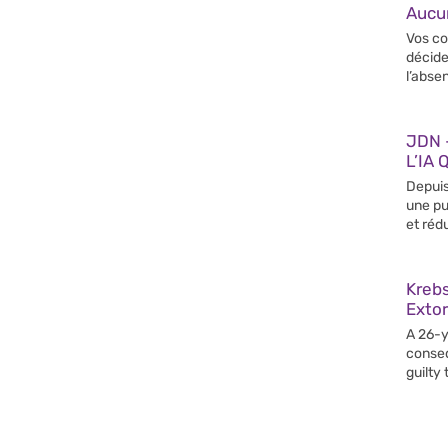
Aucun
Vos co
décide
l’abse
JDN –
L’IA 
Depuis
une pu
et rédu
Krebs
Extor
A 26-y
conseq
guilty