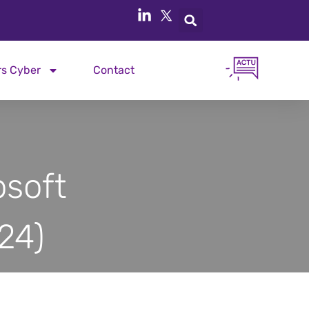
rs Cyber
Contact
osoft
24)