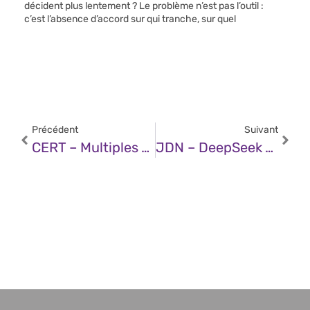
décident plus lentement ? Le problème n’est pas l’outil :
c’est l’absence d’accord sur qui tranche, sur quel
Précédent
Suivant
CERT – Multiples Vulnérabilités Dans Juniper Secure Analytics (27 Janvier 2025)
JDN – DeepSeek V3 Et R1 : Deux IA Chinoise Qui En Imposent, Même Aux Meilleurs