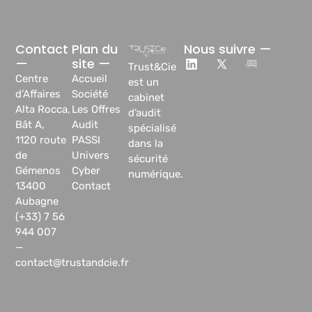
Contact
Plan du
Nous suivre —
—
site —
Trust&Cie
Centre
Accueil
est un
d’Affaires
Société
cabinet
Alta Rocca,
Les Offres
d’audit
Bât A,
Audit
spécialisé
1120 route
PASSI
dans la
de
Univers
sécurité
Gémenos
Cyber
numérique.
13400
Contact
Aubagne
(+33) 7 56
944 007
—
contact@trustandcie.fr